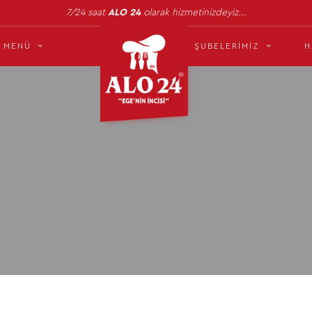
7/24 saat
ALO 24
olarak hizmetinizdeyiz...
MENÜ
ŞUBELERIMIZ
H