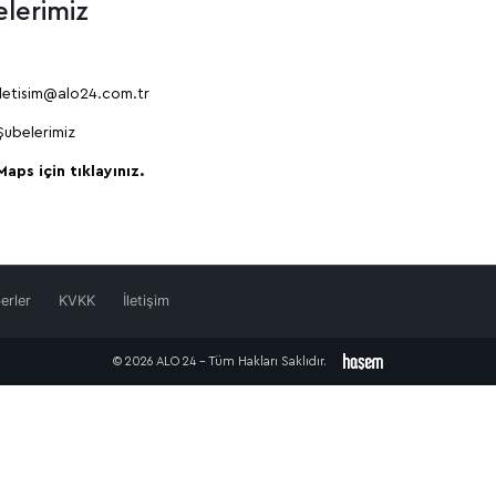
lerimiz
iletisim@alo24.com.tr
Şubelerimiz
Maps için tıklayınız.
erler
KVKK
İletişim
© 2026 ALO 24 - Tüm Hakları Saklıdır.