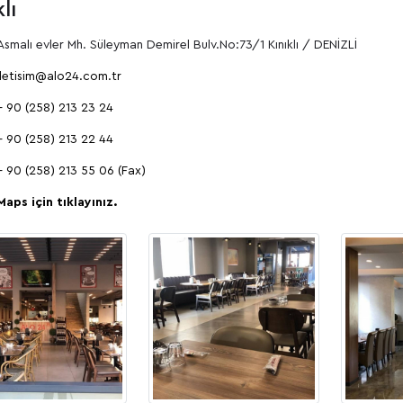
lı
Asmalı evler Mh. Süleyman Demirel Bulv.No:73/1 Kınıklı / DENİZLİ
iletisim@alo24.com.tr
+ 90 (258) 213 23 24
+ 90 (258) 213 22 44
+ 90 (258) 213 55 06 (Fax)
Maps için tıklayınız.