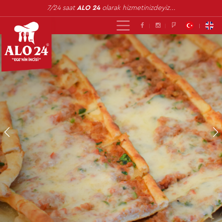
7/24 saat
ALO 24
olarak hizmetinizdeyiz...