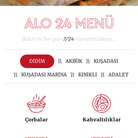
ALO 24 MENÜ
Bütün Yıl her gün
7/24
hizmetinizdeyiz...
DIDIM
AKBÜK
KUŞADASI
KUŞADASI MARINA
KINIKLI
ADALET
Çorbalar
Kahvaltılıklar