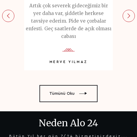
lgili
Artık çok severek gideceğimiz bir
Devamlı
ygun bir
yer daha var, şiddetle herkese
tav
terbiyeli
tavsiye ederim. Pide ve çorbalar
kelime
ydi.
enfesti. Geç saatlerde de açık olması
ki gibi 
cabası
U
MERVE YILMAZ
Tümünü Oku
Neden Alo 24
Bütün Yıl her gün 7/24 hizmetinizdeyiz...