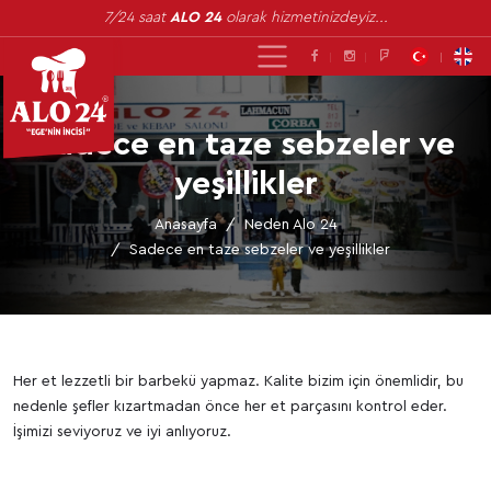
7/24 saat
ALO 24
olarak hizmetinizdeyiz...
Sadece en taze sebzeler ve
yeşillikler
Anasayfa
Neden Alo 24
Sadece en taze sebzeler ve yeşillikler
Her et lezzetli bir barbekü yapmaz. Kalite bizim için önemlidir, bu
nedenle şefler kızartmadan önce her et parçasını kontrol eder.
İşimizi seviyoruz ve iyi anlıyoruz.