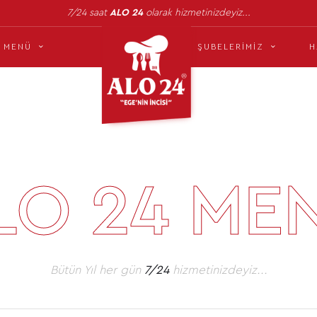
7/24 saat
ALO 24
olarak hizmetinizdeyiz...
MENÜ
ŞUBELERIMIZ
H
LO 24 ME
Bütün Yıl her gün
7/24
hizmetinizdeyiz...