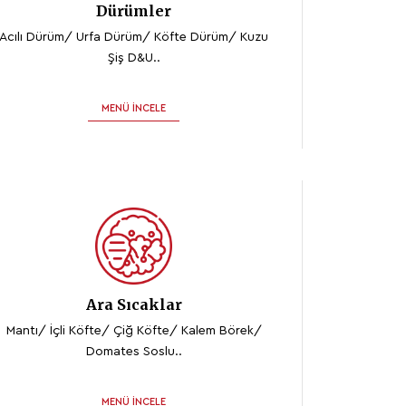
Dürümler
Acılı Dürüm/ Urfa Dürüm/ Köfte Dürüm/ Kuzu
Şiş D&u..
MENÜ İNCELE
Ara Sıcaklar
Mantı/ İçli Köfte/ Çiğ Köfte/ Kalem Börek/
Domates Soslu..
MENÜ İNCELE