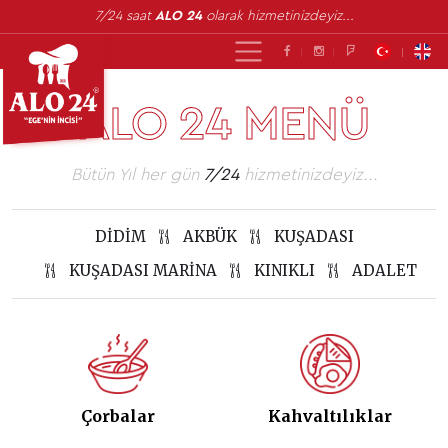
7/24 saat
ALO 24
olarak hizmetinizdeyiz...
ALO 24 MENÜ
Bütün Yıl her gün
7/24
hizmetinizdeyiz...
DIDIM
AKBÜK
KUŞADASI
KUŞADASI MARINA
KINIKLI
ADALET
Çorbalar
Kahvaltılıklar