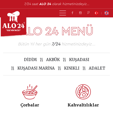
7/24 saat
ALO 24
olarak hizmetinizdeyiz...
ALO 24 MENÜ
Bütün Yıl her gün
7/24
hizmetinizdeyiz...
DIDIM
AKBÜK
KUŞADASI
KUŞADASI MARINA
KINIKLI
ADALET
Çorbalar
Kahvaltılıklar